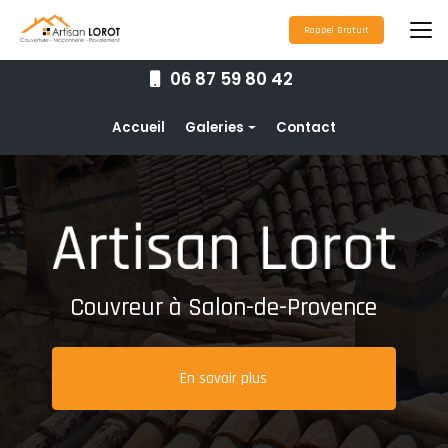
Aller
au
Rappel Gratuit
contenu
principal
06 87 59 80 42
Navigation secondaire
Accueil
Galeries
Contact
Couverture
Nettoyage toiture
Ravalement de façade
Étanchéité toiture
Couvreur à Salon-de-Provence
Maçonnerie
Pose de gouttières
En savoir plus