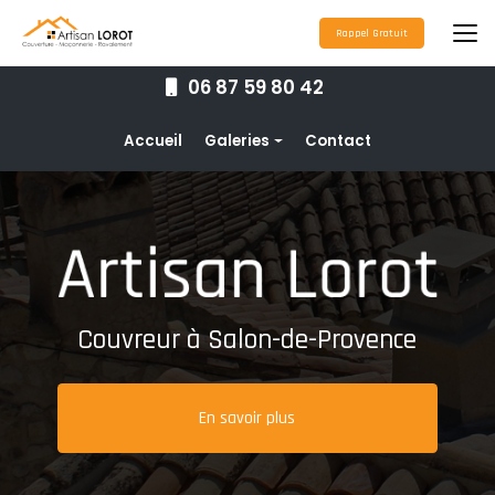
Aller
au
Rappel Gratuit
contenu
principal
06 87 59 80 42
Navigation secondaire
Accueil
Galeries
Contact
Couverture
Nettoyage toiture
Ravalement de façade
Étanchéité toiture
Couvreur à Salon-de-Provence
Maçonnerie
Pose de gouttières
En savoir plus