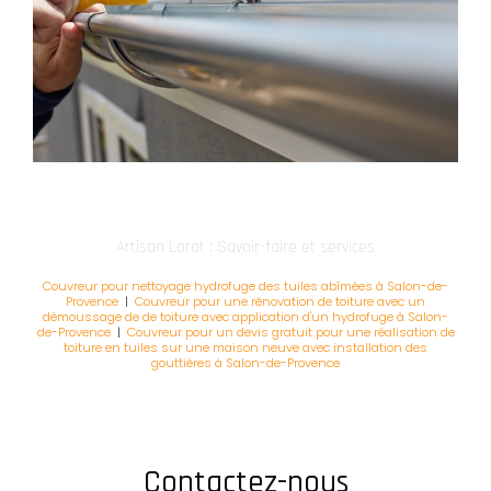
Artisan Lorot : Savoir-faire et services
Couvreur pour nettoyage hydrofuge des tuiles abîmées à Salon-de-
Provence
|
Couvreur pour une rénovation de toiture avec un
démoussage de de toiture avec application d'un hydrofuge à Salon-
de-Provence
|
Couvreur pour un devis gratuit pour une réalisation de
toiture en tuiles sur une maison neuve avec installation des
gouttières à Salon-de-Provence
Contactez-nous