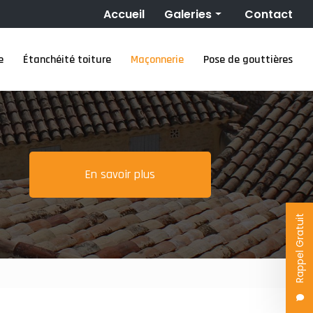
Navigation secondaire
Accueil
Galeries
Contact
Couverture
e
Étanchéité toiture
Maçonnerie
Pose de gouttières
Nettoyage toiture
Ravalement de façade
Étanchéité toiture
Maçonnerie
Pose de gouttières
En savoir plus
Rappel Gratuit