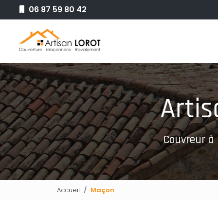
Aller
06 87 59 80 42
au
Navigation principale
contenu
principal
Couvreur à
Accueil
Maçon