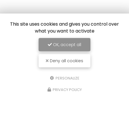
Envoyez un message
This site uses cookies and gives you control over
what you want to activate
Nom Prénom
Société
OK, accept all
Email
Deny all cookies
Téléphone
PERSONALIZE
Message
PRIVACY POLICY
J'autorise ce site à conserver l'ensemble des données transmises dans
ce formulaire pour faciliter le suivi et le traitement de ma demande.