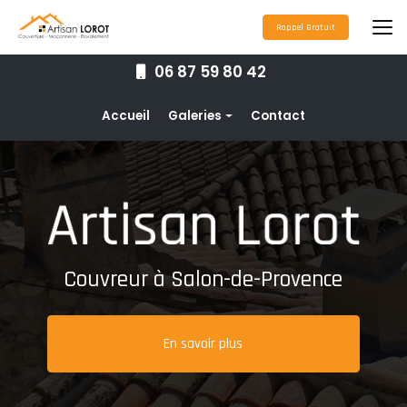
Aller
au
Rappel Gratuit
contenu
principal
06 87 59 80 42
Navigation secondaire
Accueil
Galeries
Contact
Couverture
Nettoyage toiture
Ravalement de façade
Étanchéité toiture
Couvreur à Salon-de-Provence
Maçonnerie
Pose de gouttières
En savoir plus