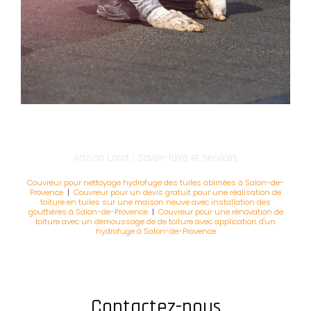
Artisan Lorot : Savoir-faire et services
Couvreur pour nettoyage hydrofuge des tuiles abîmées à Salon-de-
Provence
|
Couvreur pour un devis gratuit pour une réalisation de
toiture en tuiles sur une maison neuve avec installation des
gouttières à Salon-de-Provence
|
Couvreur pour une rénovation de
toiture avec un démoussage de de toiture avec application d'un
hydrofuge à Salon-de-Provence
Contactez-nous