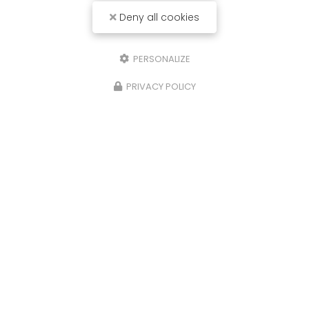
Deny all cookies
Nom Prénom
Société
PERSONALIZE
PRIVACY POLICY
Email
Téléphone
Message
J'autorise ce site à conserver l'ensemble des données transmises dans
ce formulaire pour faciliter le suivi et le traitement de ma demande.
(Aucune exploitation commerciale ne sera faite des données conservées.
Voir notre
politique de confidentialité
)