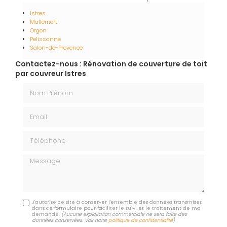
Istres
Mallemort
Orgon
Pelissanne
Salon-de-Provence
Contactez-nous : Rénovation de couverture de toit
par couvreur Istres
Nom Prénom
Email
Téléphone
Message
J'autorise ce site à conserver l'ensemble des données transmises
dans ce formulaire pour faciliter le suivi et le traitement de ma
demande.
(Aucune exploitation commerciale ne sera faite des
données conservées. Voir notre
politique de confidentialité
)