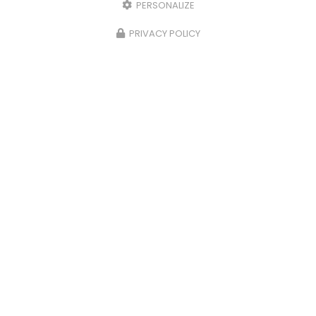
PERSONALIZE
PRIVACY POLICY
09/06/2026
es
Nettoyage et démoussage complet
de toiture à Pélissanne