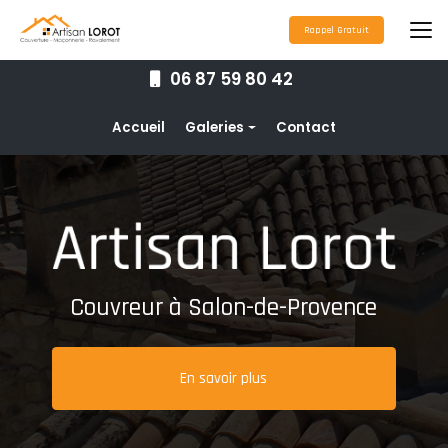
Aller
au
Rappel Gratuit
contenu
principal
06 87 59 80 42
Navigation secondaire
Accueil
Galeries
Contact
Couverture
Nettoyage toiture
Ravalement de façade
Étanchéité toiture
Couvreur à Salon-de-Provence
Maçonnerie
Pose de gouttières
En savoir plus