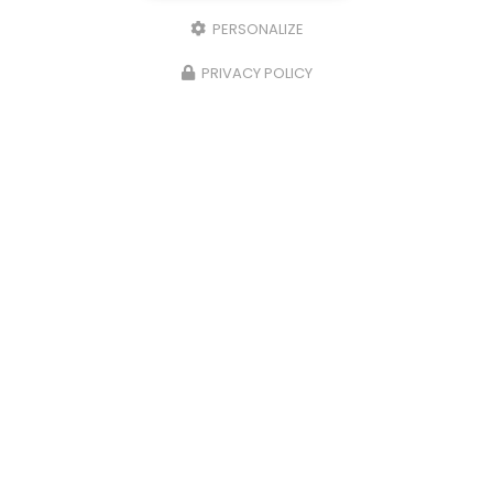
PERSONALIZE
PRIVACY POLICY
09/06/2026
Nettoyage et démoussage complet