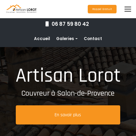
Aller
au
Rappel Gratuit
contenu
principal
06 87 59 80 42
Navigation secondaire
Accueil
Galeries
Contact
Couverture
Nettoyage toiture
Ravalement de façade
Étanchéité toiture
Couvreur à Salon-de-Provence
Maçonnerie
Pose de gouttières
En savoir plus