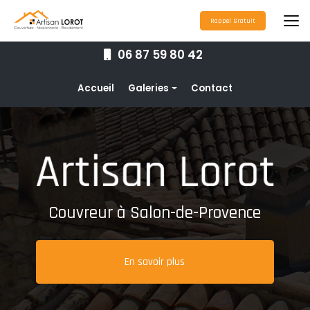
Aller
au
Rappel Gratuit
contenu
principal
06 87 59 80 42
Navigation secondaire
Accueil
Galeries
Contact
Couverture
Nettoyage toiture
Ravalement de façade
Étanchéité toiture
Couvreur à Salon-de-Provence
Maçonnerie
Pose de gouttières
En savoir plus