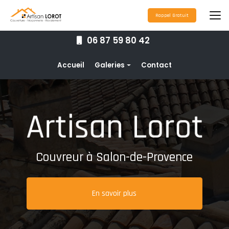
Aller
au
Rappel Gratuit
contenu
principal
06 87 59 80 42
Navigation secondaire
Accueil
Galeries
Contact
Couverture
Nettoyage toiture
Ravalement de façade
Étanchéité toiture
Couvreur à Salon-de-Provence
Maçonnerie
Pose de gouttières
En savoir plus