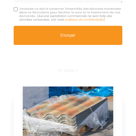
J'autorise ce site à conserver l'ensemble des données transmises
dans ce formulaire pour faciliter le suivi et le traitement de ma
demande.
(Aucune exploitation commerciale ne sera faite des
données conservées. Voir notre
politique de confidentialité
)
En savoir +