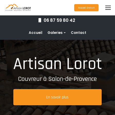
Aller
au
Rappel Gratuit
contenu
principal
06 87 59 80 42
Navigation secondaire
Accueil
Galeries
Contact
Couverture
Nettoyage toiture
Ravalement de façade
Étanchéité toiture
Couvreur à Salon-de-Provence
Maçonnerie
Pose de gouttières
En savoir plus