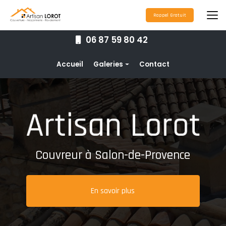
Aller
au
Rappel Gratuit
contenu
principal
06 87 59 80 42
Navigation secondaire
Accueil
Galeries
Contact
Couverture
Nettoyage toiture
Ravalement de façade
Étanchéité toiture
Couvreur à Salon-de-Provence
Maçonnerie
Pose de gouttières
En savoir plus