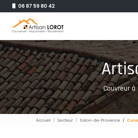
Aller
06 87 59 80 42
au
Navigation principale
contenu
principal
Couvreur à
Accueil
Secteur
Salon-de-Provence
Cons