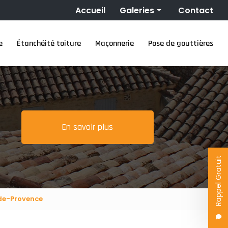
Navigation secondaire
Accueil
Galeries
Contact
Couverture
e
Étanchéité toiture
Maçonnerie
Pose de gouttières
Nettoyage toiture
Ravalement de façade
Étanchéité toiture
Maçonnerie
Pose de gouttières
En savoir plus
Rappel Gratuit
-de-Provence