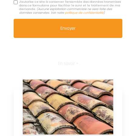
J'autorise ce site à conserver l'ensemble des données transmises
dans ce formulaire pour faciliter le suivi et le traitement de ma
demande.
(Aucune exploitation commerciale ne sera faite des
données conservées. Voir notre
politique de confidentialité
)
En savoir +