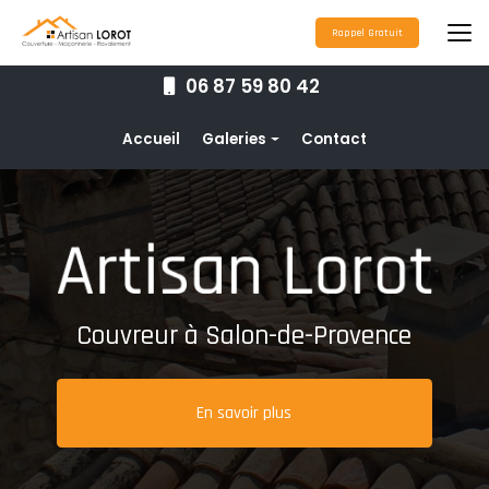
Aller
au
Rappel Gratuit
contenu
principal
06 87 59 80 42
Navigation secondaire
Accueil
Galeries
Contact
Couverture
Nettoyage toiture
Ravalement de façade
Étanchéité toiture
Couvreur à Salon-de-Provence
Maçonnerie
Pose de gouttières
En savoir plus