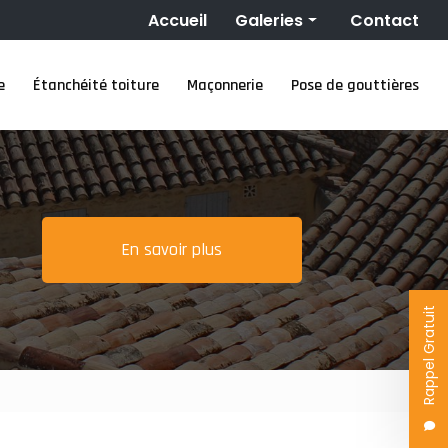
Navigation secondaire
Accueil
Galeries
Contact
Couverture
e
Étanchéité toiture
Maçonnerie
Pose de gouttières
Nettoyage toiture
Ravalement de façade
Étanchéité toiture
Maçonnerie
Pose de gouttières
En savoir plus
Rappel Gratuit