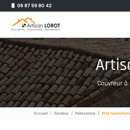
Aller
06 87 59 80 42
au
Navigation principale
contenu
principal
Couvreur à
Accueil
Secteur
Pelissanne
Prix fournitur