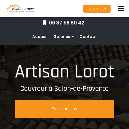
Aller
au
Rappel Gratuit
contenu
principal
06 87 59 80 42
Navigation secondaire
Accueil
Galeries
Contact
Couverture
Nettoyage toiture
Ravalement de façade
Étanchéité toiture
Couvreur à Salon-de-Provence
Maçonnerie
Pose de gouttières
En savoir plus