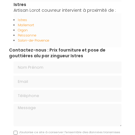
Istres
Artisan Lorot couvreur intervient à proximité de :
Istres
Mallemort
Orgon
Pelissanne
Salon-de-Provence
Contactez-nous : Prix fourniture et pose de
gouttières alu par zingueur Istres
Nom Prénom
Email
Téléphone
Message
J'autorise ce site à conserver l'ensemble des données transmises