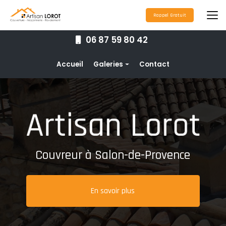
Aller
au
Rappel Gratuit
contenu
principal
06 87 59 80 42
Navigation secondaire
Accueil
Galeries
Contact
Couverture
Nettoyage toiture
Ravalement de façade
Étanchéité toiture
Couvreur à Salon-de-Provence
Maçonnerie
Pose de gouttières
En savoir plus