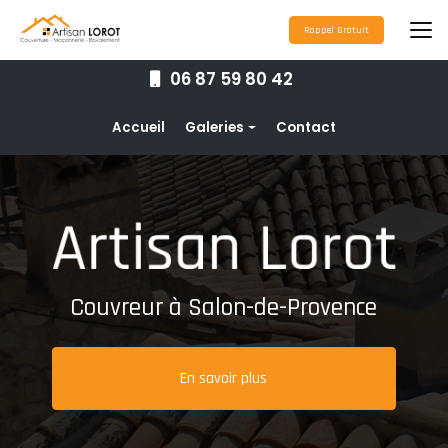
Aller
au
Rappel Gratuit
contenu
principal
06 87 59 80 42
Navigation secondaire
Accueil
Galeries
Contact
Couverture
Nettoyage toiture
Ravalement de façade
Étanchéité toiture
Couvreur à Salon-de-Provence
Maçonnerie
Pose de gouttières
En savoir plus