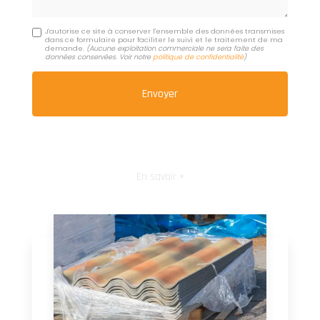
J'autorise ce site à conserver l'ensemble des données transmises
dans ce formulaire pour faciliter le suivi et le traitement de ma
demande.
(Aucune exploitation commerciale ne sera faite des
données conservées. Voir notre
politique de confidentialité
)
En savoir +