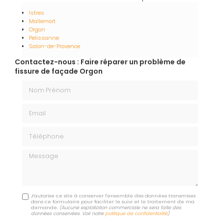
Istres
Mallemort
Orgon
Pelissanne
Salon-de-Provence
Contactez-nous : Faire réparer un problème de
fissure de façade Orgon
Nom Prénom
Email
Téléphone
Message
J'autorise ce site à conserver l'ensemble des données transmises
dans ce formulaire pour faciliter le suivi et le traitement de ma
demande.
(Aucune exploitation commerciale ne sera faite des
données conservées. Voir notre
politique de confidentialité
)