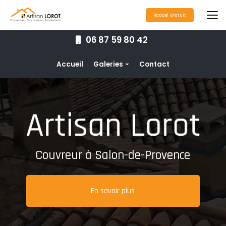
Aller
au
Rappel Gratuit
contenu
principal
06 87 59 80 42
Navigation secondaire
Accueil
Galeries
Contact
Couverture
Nettoyage toiture
Ravalement de façade
Étanchéité toiture
Couvreur à Salon-de-Provence
Maçonnerie
Pose de gouttières
En savoir plus