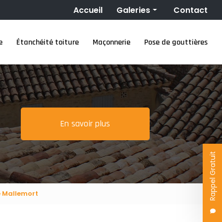
Navigation secondaire
Accueil
Galeries
Contact
Couverture
e
Étanchéité toiture
Maçonnerie
Pose de gouttières
Nettoyage toiture
Ravalement de façade
Étanchéité toiture
Maçonnerie
Pose de gouttières
En savoir plus
Rappel Gratuit
e Mallemort