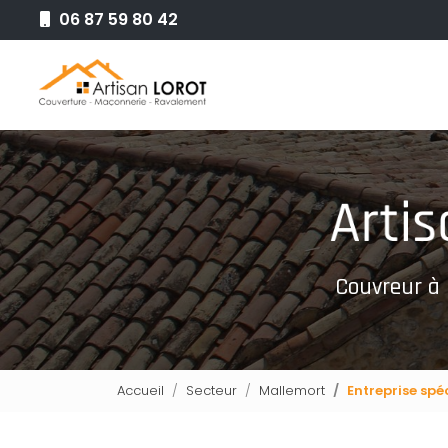
Aller
06 87 59 80 42
au
Navigation principale
contenu
principal
Couvreur à
Accueil
Secteur
Mallemort
Entreprise spé