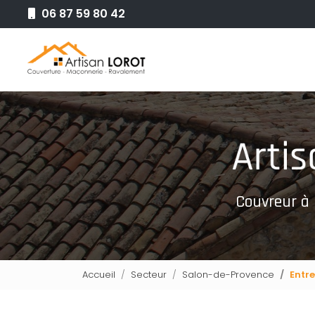
Aller
06 87 59 80 42
au
Navigation principale
contenu
principal
Couvreur à
Accueil
Secteur
Salon-de-Provence
Entr