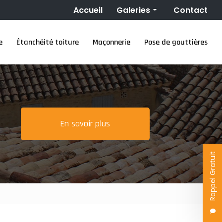
Navigation secondaire
Accueil
Galeries
Contact
Couverture
e
Étanchéité toiture
Maçonnerie
Pose de gouttières
Nettoyage toiture
Ravalement de façade
Étanchéité toiture
Maçonnerie
Pose de gouttières
En savoir plus
Rappel Gratuit