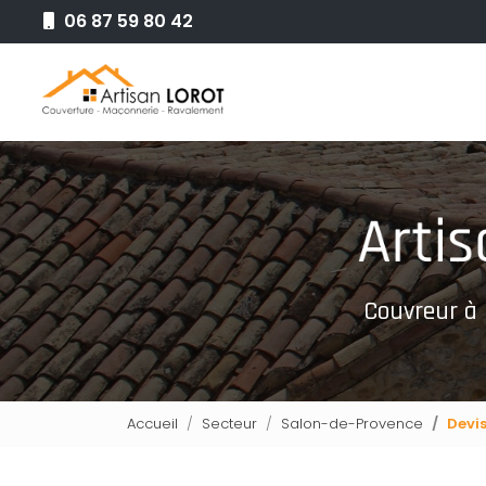
Aller
06 87 59 80 42
au
Navigation principale
contenu
principal
Couvreur à
Accueil
Secteur
Salon-de-Provence
Devi