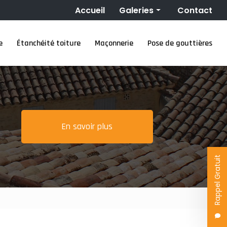
Navigation secondaire
Accueil
Galeries
Contact
Couverture
e
Étanchéité toiture
Maçonnerie
Pose de gouttières
Nettoyage toiture
Ravalement de façade
Étanchéité toiture
Maçonnerie
Pose de gouttières
En savoir plus
Rappel Gratuit