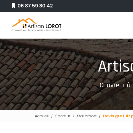
Aller
06 87 59 80 42
au
Navigation principale
contenu
principal
Couvreur à
Accueil
Secteur
Mallemort
Devis gratuit 