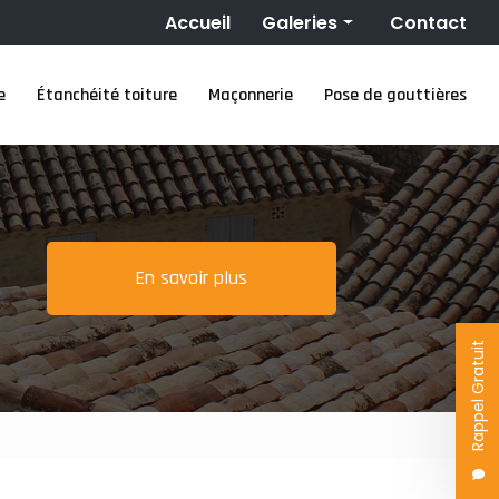
Navigation secondaire
Accueil
Galeries
Contact
Couverture
e
Étanchéité toiture
Maçonnerie
Pose de gouttières
Nettoyage toiture
Ravalement de façade
Étanchéité toiture
Maçonnerie
Pose de gouttières
En savoir plus
Rappel Gratuit