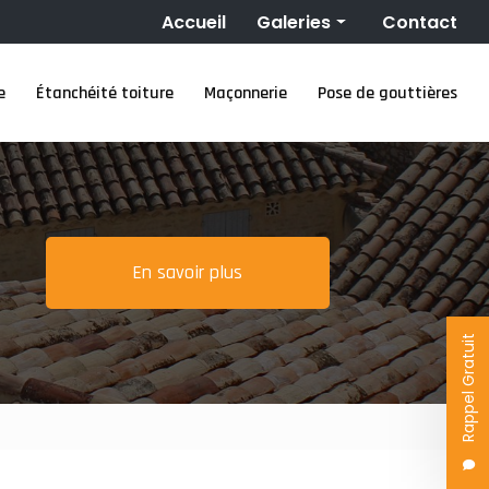
Navigation secondaire
Accueil
Galeries
Contact
Couverture
e
Étanchéité toiture
Maçonnerie
Pose de gouttières
Nettoyage toiture
Ravalement de façade
Étanchéité toiture
Maçonnerie
Pose de gouttières
En savoir plus
Rappel Gratuit