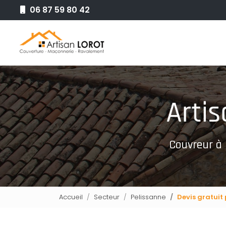
Aller
06 87 59 80 42
au
Navigation principale
contenu
principal
Couvreur à
Accueil
Secteur
Pelissanne
Devis gratuit 