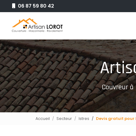
Aller
06 87 59 80 42
au
Navigation principale
contenu
principal
Couvreur à
Accueil
Secteur
Istres
Devis gratuit pour 