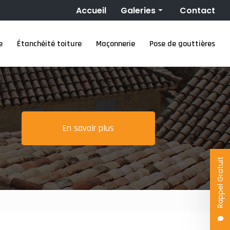
Navigation secondaire
Accueil
Galeries
Contact
Couverture
e
Étanchéité toiture
Maçonnerie
Pose de gouttières
Nettoyage toiture
Ravalement de façade
Étanchéité toiture
Maçonnerie
Pose de gouttières
En savoir plus
Rappel Gratuit