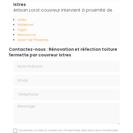
Istres
Artisan Lorot couvreur intervient à proximité de :
Istres
Mallemort
Orgon
Pelissanne
Salon-de-Provence
Contactez-nous : Rénovation et réfection toiture
fermette par couvreur Istres
Nom Prénom
Email
Téléphone
Message
J'autorise ce site à conserver l'ensemble des données transmises