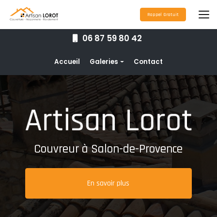
Aller
au
Rappel Gratuit
contenu
principal
06 87 59 80 42
Navigation secondaire
Accueil
Galeries
Contact
Couverture
Nettoyage toiture
Ravalement de façade
Étanchéité toiture
Couvreur à Salon-de-Provence
Maçonnerie
Pose de gouttières
En savoir plus