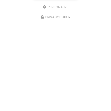
PERSONALIZE
PRIVACY POLICY
09/06/2026
iles
Nettoyage et démoussage compl