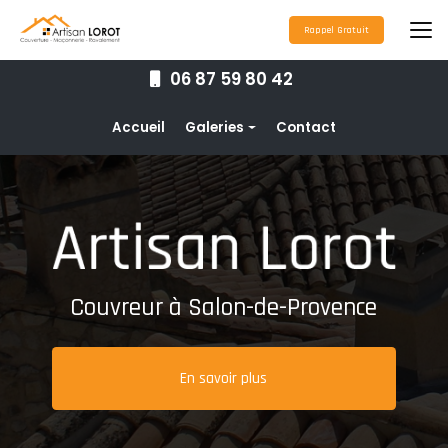
Aller
au
Rappel Gratuit
contenu
principal
06 87 59 80 42
Navigation secondaire
Accueil
Galeries
Contact
Couverture
Nettoyage toiture
Ravalement de façade
Étanchéité toiture
Couvreur à Salon-de-Provence
Maçonnerie
Pose de gouttières
En savoir plus