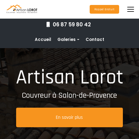
Aller
au
Rappel Gratuit
contenu
principal
06 87 59 80 42
Navigation secondaire
Accueil
Galeries
Contact
Couverture
Nettoyage toiture
Ravalement de façade
Étanchéité toiture
Couvreur à Salon-de-Provence
Maçonnerie
Pose de gouttières
En savoir plus