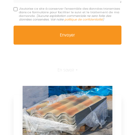
J'autorise ce site à conserver l'ensemble des données transmises
dans ce formulaire pour faciliter le suivi et le traitement de ma
demande.
(Aucune exploitation commerciale ne sera faite des
données conservées. Voir notre
politique de confidentialité
)
En savoir +