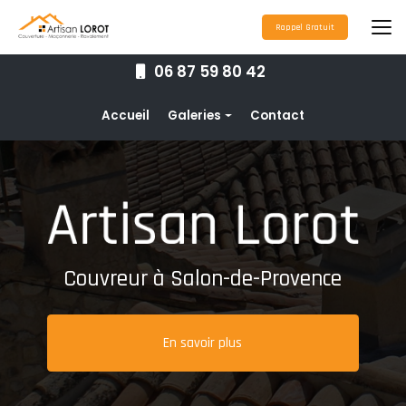
Aller
au
Rappel Gratuit
contenu
principal
06 87 59 80 42
Navigation secondaire
Accueil
Galeries
Contact
Couverture
Nettoyage toiture
Ravalement de façade
Étanchéité toiture
Couvreur à Salon-de-Provence
Maçonnerie
Pose de gouttières
En savoir plus