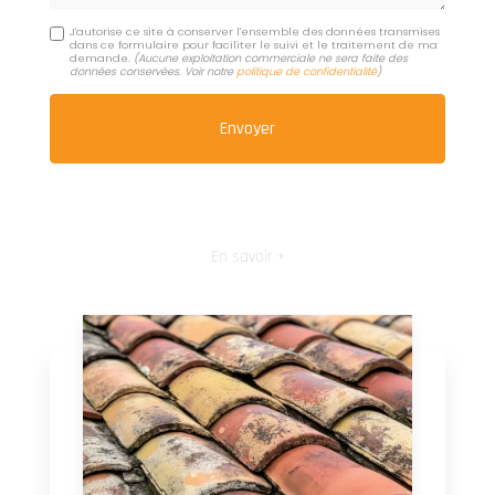
J'autorise ce site à conserver l'ensemble des données transmises
dans ce formulaire pour faciliter le suivi et le traitement de ma
demande.
(Aucune exploitation commerciale ne sera faite des
données conservées. Voir notre
politique de confidentialité
)
En savoir +