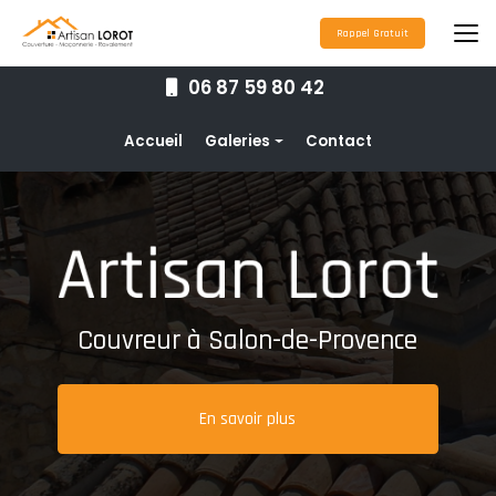
Aller
au
Rappel Gratuit
contenu
principal
06 87 59 80 42
Navigation secondaire
Accueil
Galeries
Contact
Couverture
Nettoyage toiture
Ravalement de façade
Étanchéité toiture
Couvreur à Salon-de-Provence
Maçonnerie
Pose de gouttières
En savoir plus