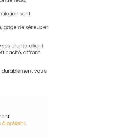
ntre l’eau,
ntilation sont
, gage de sérieux et
s clients, alliant
fficacité, offrant
z durablement votre
ment
 à présent
.