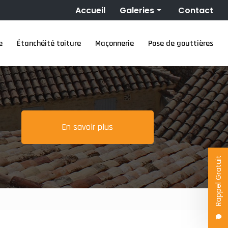
Navigation secondaire
Accueil
Galeries
Contact
Couverture
e
Étanchéité toiture
Maçonnerie
Pose de gouttières
Nettoyage toiture
Ravalement de façade
Étanchéité toiture
Maçonnerie
Pose de gouttières
En savoir plus
Rappel Gratuit