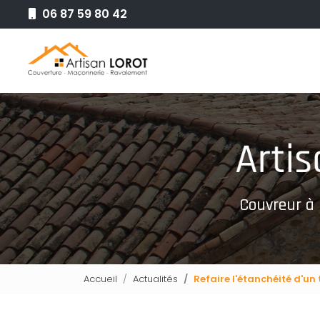
Aller
06 87 59 80 42
au
Navigation principale
contenu
principal
Couvreur à
Accueil
Actualités
Refaire l'étanchéité d'un t