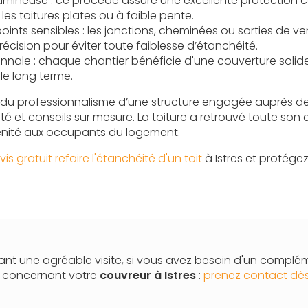
umineuse : ce procédé assure une excellente protection co
s toitures plates ou à faible pente.
oints sensibles : les jonctions, cheminées ou sorties de ve
écision pour éviter toute faiblesse d’étanchéité.
nale : chaque chantier bénéficie d'une couverture solide
le long terme.
du professionnalisme d’une structure engagée auprès de se
vité et conseils sur mesure. La toiture a retrouvé toute son e
érénité aux occupants du logement.
 gratuit refaire l'étanchéité d'un toit
à Istres et protége
nt une agréable visite, si vous avez besoin d'un complé
n concernant votre
couvreur
à Istres
:
prenez contact dès